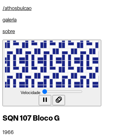
/athosbulcao
galeria
sobre
Velocidade
pause
animation
SQN 107 Bloco G
1966